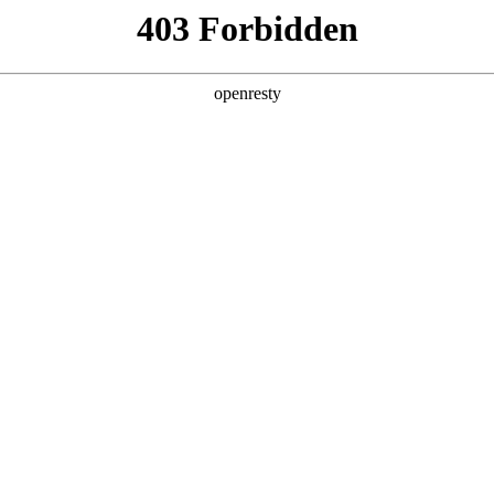
6人生就是博
新闻中心
品牌特色
招贤纳士
集团产业